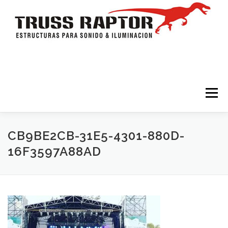
Saltar al contenido
Menú
HOME
TRÍPODES Y TORRES
TRUSSES
CB9BE2CB-31E5-4301-880D-
16F3597A88AD
ESTRUCTURAS
ESCENARIOS
ACCESORIOS
ILUMINACION
CONTACTO