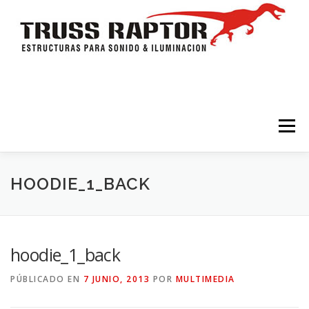
Saltar al contenido
Menú
HOME
TRÍPODES Y TORRES
TRUSSES
HOODIE_1_BACK
ESTRUCTURAS
ESCENARIOS
ACCESORIOS
hoodie_1_back
PÚBLICADO EN
7 JUNIO, 2013
POR
MULTIMEDIA
ILUMINACION
CONTACTO