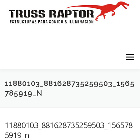
Saltar al contenido
Menú
HOME
TRÍPODES Y TORRES
TRUSSES
11880103_881628735259503_1565
785919_N
ESTRUCTURAS
ESCENARIOS
ACCESORIOS
11880103_881628735259503_156578
ILUMINACION
CONTACTO
5919_n