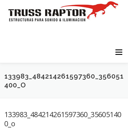
Saltar al contenido
Menú
HOME
TRÍPODES Y TORRES
TRUSSES
133983_484214261597360_356051
400_O
ESTRUCTURAS
ESCENARIOS
ACCESORIOS
133983_484214261597360_35605140
ILUMINACION
CONTACTO
0_o