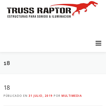
Saltar al contenido
Menú
HOME
TRÍPODES Y TORRES
TRUSSES
18
ESTRUCTURAS
ESCENARIOS
ACCESORIOS
18
PÚBLICADO EN
31 JULIO, 2019
POR
MULTIMEDIA
ILUMINACION
CONTACTO