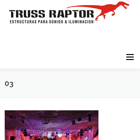
Saltar al contenido
Menú
HOME
TRÍPODES Y TORRES
TRUSSES
03
ESTRUCTURAS
ESCENARIOS
ACCESORIOS
ILUMINACION
CONTACTO