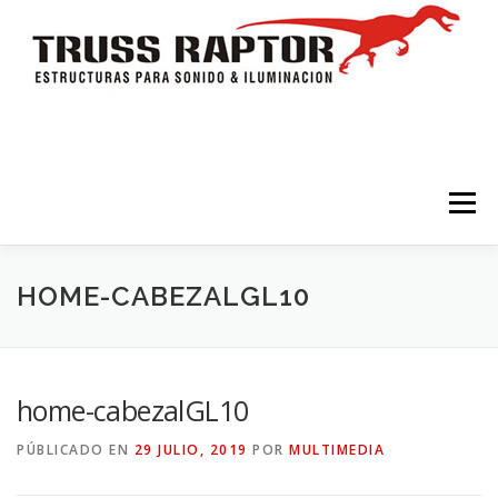
Saltar al contenido
Menú
HOME
TRÍPODES Y TORRES
TRUSSES
HOME-CABEZALGL10
ESTRUCTURAS
ESCENARIOS
ACCESORIOS
home-cabezalGL10
PÚBLICADO EN
29 JULIO, 2019
POR
MULTIMEDIA
ILUMINACION
CONTACTO