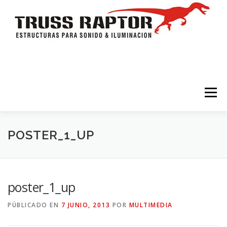
Saltar al contenido
Menú
HOME
TRÍPODES Y TORRES
TRUSSES
POSTER_1_UP
ESTRUCTURAS
ESCENARIOS
ACCESORIOS
poster_1_up
PÚBLICADO EN
7 JUNIO, 2013
POR
MULTIMEDIA
ILUMINACION
CONTACTO