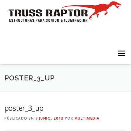
Saltar al contenido
Menú
HOME
TRÍPODES Y TORRES
TRUSSES
POSTER_3_UP
ESTRUCTURAS
ESCENARIOS
ACCESORIOS
poster_3_up
PÚBLICADO EN
7 JUNIO, 2013
POR
MULTIMEDIA
ILUMINACION
CONTACTO